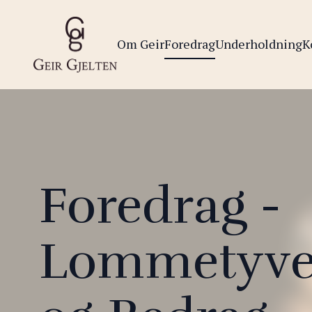
Om Geir
Foredrag
Underholdning
K
Foredrag -
Lommetyver