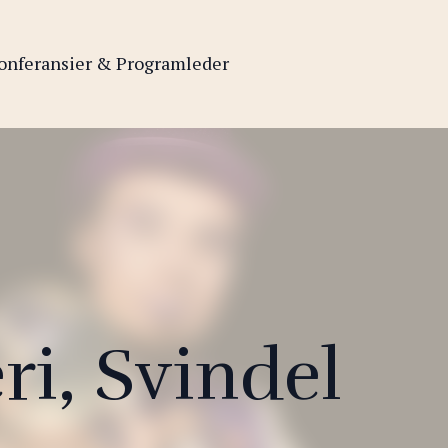
onferansier & Programleder
i, Svindel